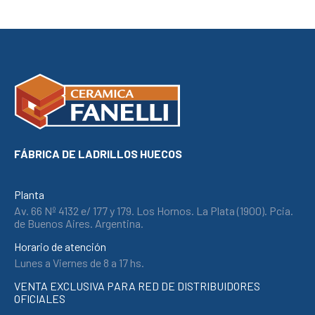
link panel
link panel
link
link
Hacklink
link
link
FÁBRICA DE LADRILLOS HUECOS
link satın al
link panel
Planta
link panel
Av. 66 Nº 4132 e/ 177 y 179. Los Hornos. La Plata (1900). Pcia.
link panel
de Buenos Aires. Argentina.
link panel
Horario de atención
Lunes a Viernes de 8 a 17 hs.
link panel
link panel
VENTA EXCLUSIVA PARA RED DE DISTRIBUIDORES
OFICIALES
link panel