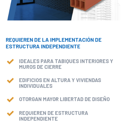
link panel
link giriş
link panel
link Panel
REQUIEREN DE LA IMPLEMENTACIÓN DE
link panel
ESTRUCTURA INDEPENDIENTE
link panel
IDEALES PARA TABIQUES INTERIORES Y
link panel
MUROS DE CIERRE
link Panel
link panel
EDIFICIOS EN ALTURA Y VIVIENDAS
INDIVIDUALES
link panel
link Panel
OTORGAN MAYOR LIBERTAD DE DISEÑO
link Panel
REQUIEREN DE ESTRUCTURA
link panel
INDEPENDIENTE
link panel