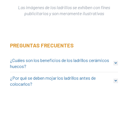
link
Las imágenes de los ladrillos se exhiben con fines
publicitarios y son meramente ilustrativas
link panel
link Panel
link Panel
link Panel
PREGUNTAS FRECUENTES
l Oku
link
¿Cuáles son los beneficios de los ladrillos cerámicos
huecos?
link panel
link panel
¿Por qué se deben mojar los ladrillos antes de
colocarlos?
link panel
link Panel
link
link
link