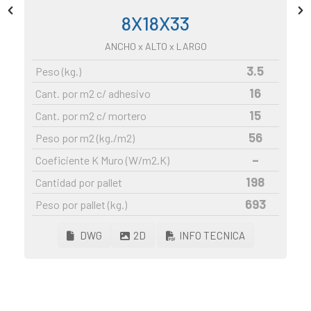
8X18X33
link panel
link panel
ANCHO
x ALTO x LARGO
link panel
3.5
Peso (kg.)
link panel
16
Cant. por m2 c/ adhesivo
link panel
15
Cant. por m2 c/ mortero
link panel
56
Peso por m2 (kg./m2)
link panel
–
Coeficiente K Muro (W/m2.K)
link panel
198
Cantidad por pallet
link panel
693
Peso por pallet (kg.)
link panel
DWG
2D
INFO TECNICA
link Panel
minati
link
link Panel