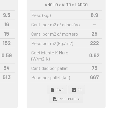
ANCHO
x ALTO x LARGO
9.5
8.9
Peso (kg.)
16
–
Cant. por m2 c/ adhesivo
15
25
Cant. por m2 c/ mortero
152
222
Peso por m2 (kg./m2)
Coeficiente K Muro
0.59
0.62
(W/m2.K)
54
75
Cantidad por pallet
513
667
Peso por pallet (kg.)
DWG
2D
INFO TECNICA