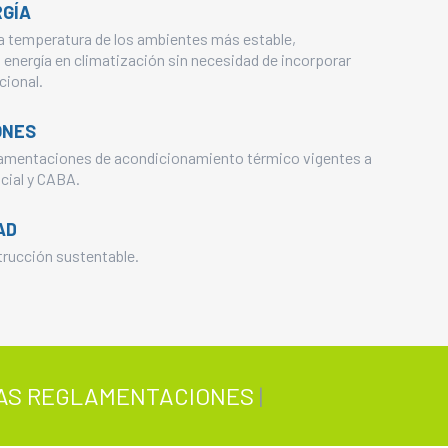
RGÍA
a temperatura de los ambientes más estable,
nergía en climatización sin necesidad de incorporar
cional.
ONES
lamentaciones de acondicionamiento térmico vigentes a
ncial y CABA.
AD
trucción sustentable.
S REGLAMENTACIONES DE