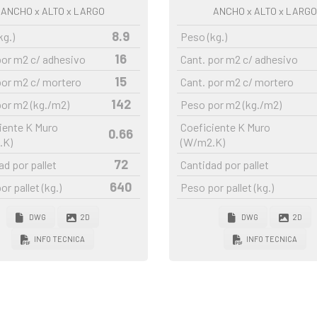
ANCHO x ALTO x LARGO
ANCHO
x ALTO x LARGO
8.9
kg.)
Peso (kg.)
16
por m2 c/ adhesivo
Cant. por m2 c/ adhesivo
15
por m2 c/ mortero
Cant. por m2 c/ mortero
142
or m2 (kg./m2)
Peso por m2 (kg./m2)
iente K Muro
Coeficiente K Muro
0.66
.K)
(W/m2.K)
72
ad por pallet
Cantidad por pallet
640
r pallet (kg.)
Peso por pallet (kg.)
DWG
2D
DWG
2D
INFO TECNICA
INFO TECNICA