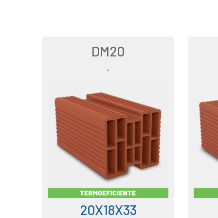
DM20
.
20X18X33