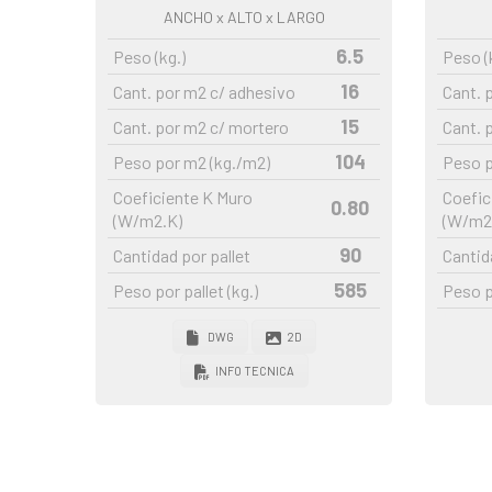
ANCHO
x ALTO x LARGO
6.5
Peso (kg.)
Peso (
16
Cant. por m2 c/ adhesivo
Cant. 
15
Cant. por m2 c/ mortero
Cant. 
104
Peso por m2 (kg./m2)
Peso p
Coeficiente K Muro
Coefic
0.80
(W/m2.K)
(W/m2
90
Cantidad por pallet
Cantid
585
Peso por pallet (kg.)
Peso po
DWG
2D
INFO TECNICA