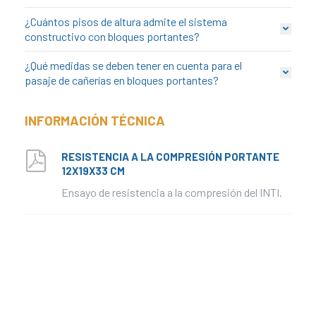
link panel
¿Cuántos pisos de altura admite el sistema
link panel
constructivo con bloques portantes?
link
¿Qué medidas se deben tener en cuenta para el
link
pasaje de cañerías en bloques portantes?
Hacklink
link
INFORMACIÓN TÉCNICA
link
ink satın al
RESISTENCIA A LA COMPRESIÓN PORTANTE
12X19X33 CM
link panel
Ensayo de resistencia a la compresión del INTI.
link panel
link panel
link panel
link panel
link panel
link panel