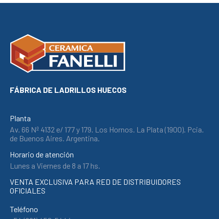
link panel
link panel
link panel
link panel
link panel
link
FÁBRICA DE LADRILLOS HUECOS
link panel
link panel
Planta
Av. 66 Nº 4132 e/ 177 y 179. Los Hornos. La Plata (1900). Pcia.
link panel
de Buenos Aires. Argentina.
link panel
Horario de atención
link panel
Lunes a Viernes de 8 a 17 hs.
link panel
VENTA EXCLUSIVA PARA RED DE DISTRIBUIDORES
OFICIALES
link panel
link panel
Teléfono