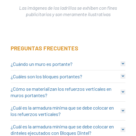
link
Las imágenes de los ladrillos se exhiben con fines
publicitarios y son meramente ilustrativas
link panel
link Panel
link Panel
link Panel
PREGUNTAS FRECUENTES
l Oku
link
¿Cuándo un muro es portante?
link panel
¿Cuáles son los bloques portantes?
link panel
¿Cómo se materializan los refuerzos verticales en
link panel
muros portantes?
link Panel
¿Cuál es la armadura mínima que se debe colocar en
link
los refuerzos verticales?
link
¿Cuál es la armadura mínima que se debe colocar en
link
dinteles ejecutados con Bloques Dintel?