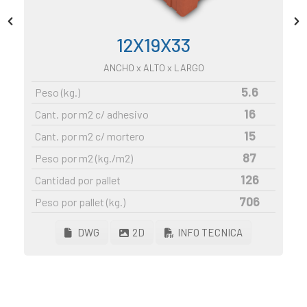
link panel
12X19X33
link panel
link panel
ANCHO
x ALTO x LARGO
link panel
5.6
Peso (kg.)
link panel
16
Cant. por m2 c/ adhesivo
link panel
15
Cant. por m2 c/ mortero
link panel
87
Peso por m2 (kg./m2)
link panel
126
Cantidad por pallet
link panel
706
Peso por pallet (kg.)
link panel
DWG
2D
INFO TECNICA
link Panel
inati
link
link Panel