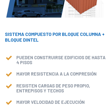
link panel
link giriş
link panel
link Panel
SISTEMA COMPUESTO POR BLOQUE COLUMNA +
link panel
BLOQUE DINTEL
link panel
link panel
PUEDEN CONSTRUIRSE EDIFICIOS DE HASTA
link Panel
4 PISOS
link panel
MAYOR RESISTENCIA A LA COMPRESIÓN
link panel
link Panel
RESISTEN CARGAS DE PESO PROPIO,
ENTREPISOS Y TECHOS
link Panel
link panel
MAYOR VELOCIDAD DE EJECUCIÓN
link panel