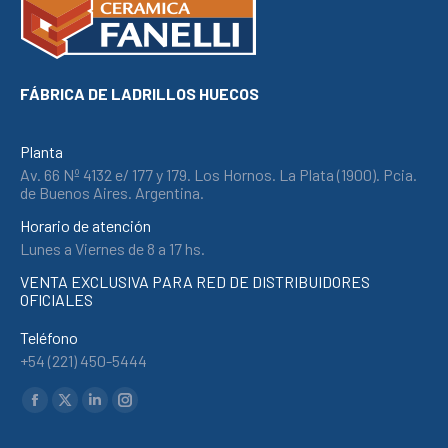
Hacklink panel
Hacklink satın al
Hacklink satın al
FÁBRICA DE LADRILLOS HUECOS
Hacklink Panel
Hacklink panel
Planta
Hacklink panel
Av. 66 Nº 4132 e/ 177 y 179. Los Hornos. La Plata (1900). Pcia.
de Buenos Aires. Argentina.
Hacklink Panel
Horario de atención
Hacklink panel
Lunes a Viernes de 8 a 17 hs.
Hacklink panel
VENTA EXCLUSIVA PARA RED DE DISTRIBUIDORES
Hacklink panel
OFICIALES
Hacklink panel
Teléfono
Hacklink panel
+54 (221) 450-5444
Hacklink panel
Find us on:
Facebook
X
Linkedin
Instagram
Hacklink panel
page
page
page
page
Hacklink panel