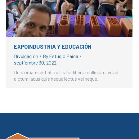
Hacklink panel
Hacklink giriş
Hacklink panel
Hacklink Panel
EXPOINDUSTRIA Y EDUCACIÓN
Hacklink panel
Divulgación
By
Estudio Paica
Hacklink panel
septiembre 30, 2022
Hacklink panel
Duis ornare, est at mollis for libero mollis orci vitae
Hacklink Panel
dictum lacus quis neque lectus vel neque.
Hacklink panel
Hacklink panel
Hacklink Panel
Hacklink Panel
Hacklink panel
Hacklink panel